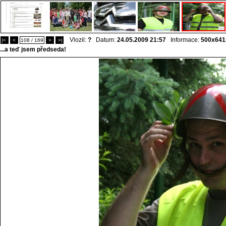
Vlozil:
?
Datum:
24.05.2009 21:57
Informace:
500x641
|<
<
108 / 169
>
>|
...a teď jsem předseda!