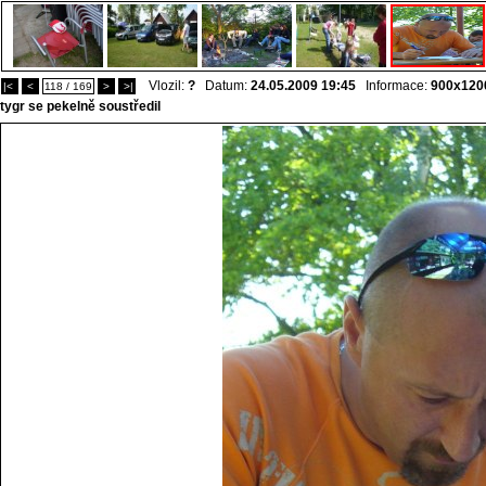
Vlozil:
?
Datum:
24.05.2009 19:45
Informace:
900x120
|<
<
118 / 169
>
>|
tygr se pekelně soustředil