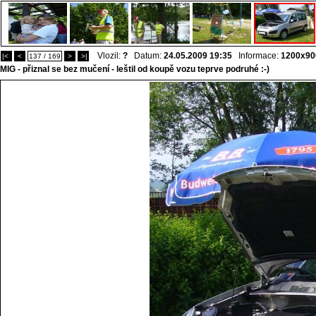
Vlozil:
?
Datum:
24.05.2009 19:35
Informace:
1200x90
|<
<
137 / 169
>
>|
MIG - přiznal se bez mučení - leštil od koupě vozu teprve podruhé :-)