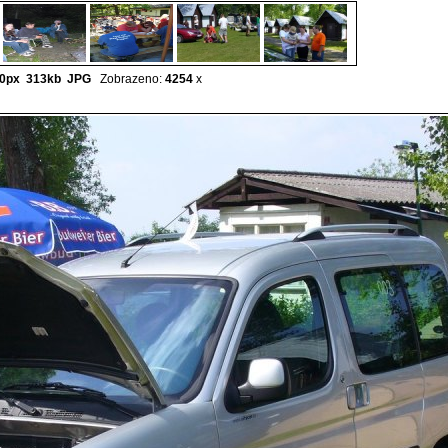
0px 313kb
JPG
Zobrazeno:
4254
x