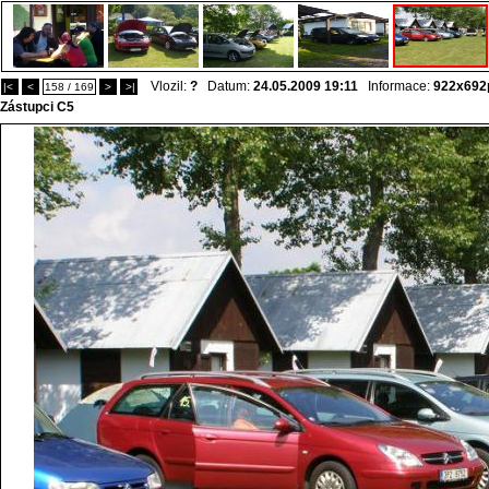
Vlozil:
?
Datum:
24.05.2009 19:11
Informace:
922x692
|<
<
158 / 169
>
>|
Zástupci C5