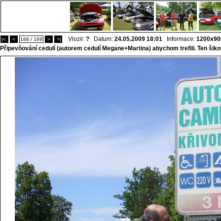
Vlozil:
?
Datum:
24.05.2009 18:01
Informace:
1200x90
|<
<
168 / 169
>
>|
Připevňování cedulí (autorem cedulí Megane+Martina) abychom trefili. Ten šikov