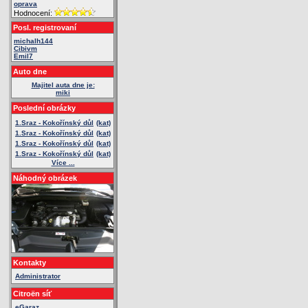
oprava
Hodnocení:
Posl. registrovaní
michalh144
Cibivm
Emil7
Auto dne
Majitel auta dne je:
miki
Poslední obrázky
1.Sraz - Kokořínský důl
(kat)
1.Sraz - Kokořínský důl
(kat)
1.Sraz - Kokořínský důl
(kat)
1.Sraz - Kokořínský důl
(kat)
Více ...
Náhodný obrázek
Kontakty
Administrator
Citroën síť
eGaraz