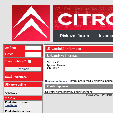
Diskuzní fórum
Inzerce
Jméno:
Uživatelské informace
Heslo:
Uživatelské informace
Trvale přihlásit?
'bozicek'
Město: Jihlava
ČR 58601
Nová Registrace
- Interní poštu mají k dispozici pouze 
Soukromá Zpráva
Uživatelé online
Osobní galerie
Uživatel nemá nahraný žádný obrázek.
Guests: 0
© 2008-2013 :: by citroen
C.C.C.A
Poslední záznam:
Jan Kalna
Poslední komentář: