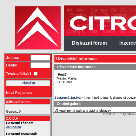
Diskuzní fórum
Inzerce
Jméno:
Uživatelské informace
Heslo:
Uživatelské informace
Trvale přihlásit?
'Emil7'
Město: Praha
ČR 15200
Nová Registrace
- Interní poštu mají k dispozici pouze 
Soukromá Zpráva
Uživatelé online
Osobní galerie
Uživatel nemá nahraný žádný obrázek.
Guests: 0
© 2008-2013 :: by citroen
C.C.C.A
Poslední záznam:
Jan Kalna
Poslední komentář: