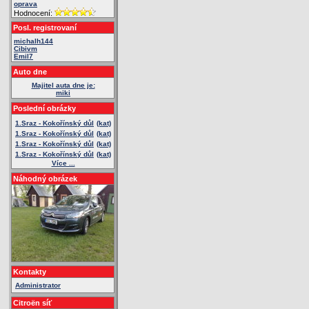
oprava
Hodnocení:
Posl. registrovaní
michalh144
Cibivm
Emil7
Auto dne
Majitel auta dne je:
miki
Poslední obrázky
1.Sraz - Kokořínský důl
(kat)
1.Sraz - Kokořínský důl
(kat)
1.Sraz - Kokořínský důl
(kat)
1.Sraz - Kokořínský důl
(kat)
Více ...
Náhodný obrázek
Kontakty
Administrator
Citroën síť